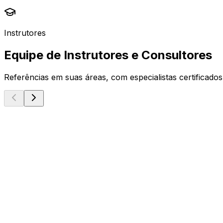
Instrutores
Equipe de Instrutores e Consultores
Referências em suas áreas, com especialistas certificado
Microsoft MVP
Danilo Ciciliotti
Principal Consultant & Lead Instructor
Solution Architecture
Project Management
AI
Microsoft MCE