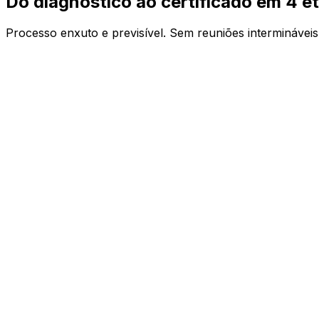
Do diagnóstico ao
certificado
em 4 e
Processo enxuto e previsível. Sem reuniões interminávei
01
02