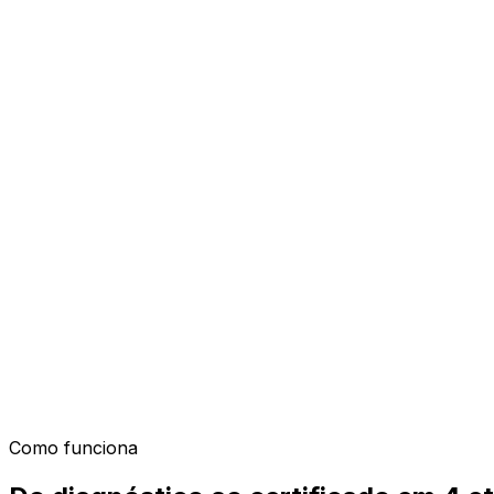
2h
TI
Sobre o treinamento
Por que faz sentido
SOCs estão sobrecarregados: Security Copilot usa IA para 
Este webinar mostra a integração com Microsoft Defender
até 70%. Para times de segurança que querem escalar s
Como funciona