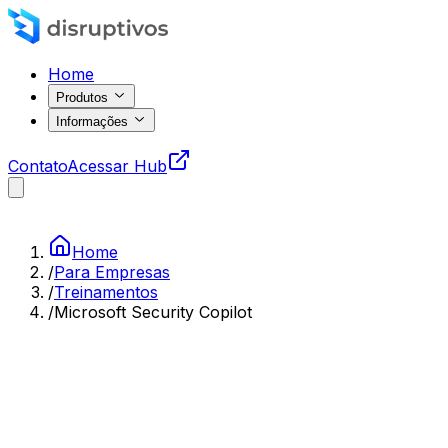
Home
Produtos
Informações
Contato
Acessar Hub
Home
/
Para Empresas
/
Treinamentos
/
Microsoft Security Copilot