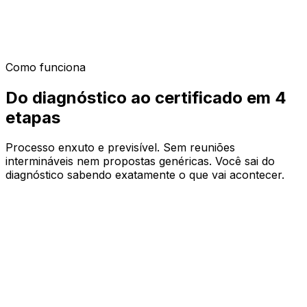
e-mail, geração de propostas personalizadas e brief
pré-call. Este webinar mostra o ROI real em times
comerciais e como rolar a adoção sem resistência do
time.
Como funciona
Do diagnóstico ao
certificado
em 4
etapas
Processo enxuto e previsível. Sem reuniões
intermináveis nem propostas genéricas. Você sai do
diagnóstico sabendo exatamente o que vai acontecer.
01