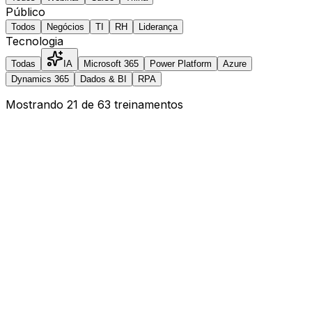
Público
Todos
Negócios
TI
RH
Liderança
Tecnologia
Todas
IA
Microsoft 365
Power Platform
Azure
Dynamics 365
Dados & BI
RPA
Mostrando
21
de
63
treinamentos
Webinar
2h
Copilot 365 para Produtividade
Apresentação do Microsoft 365 Copilot e casos de uso
reais em Word, Excel, Outlook, Teams e PowerPoint.
IA
Microsoft 365
Todos os públicos
Saber mais
Webinar
2h