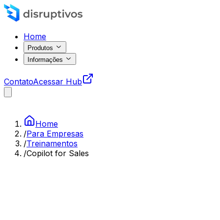
Home
Produtos
Informações
Contato
Acessar Hub
Home
/
Para Empresas
/
Treinamentos
/
Copilot for Sales