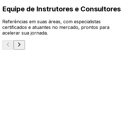
Equipe de Instrutores e Consultores
Referências em suas áreas, com especialistas
certificados e atuantes no mercado, prontos para
acelerar sua jornada.
Microsoft MVP
Danilo Ciciliotti
Principal Consultant & Lead Instructor
Solution Architecture
Project Management
AI
Microsoft MCE
Erick Macedo