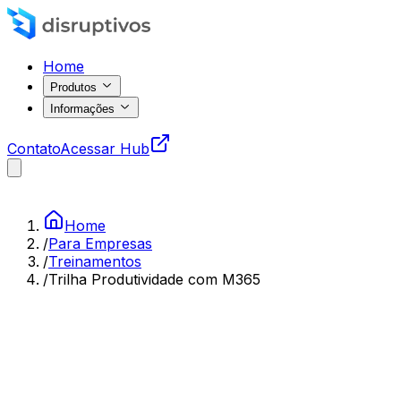
Home
Produtos
Informações
Contato
Acessar Hub
Home
/
Para Empresas
/
Treinamentos
/
Trilha Produtividade com M365