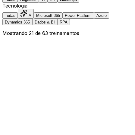
Tecnologia
Todas
IA
Microsoft 365
Power Platform
Azure
Dynamics 365
Dados & BI
RPA
Mostrando
21
de
63
treinamentos
Webinar
2h
Copilot 365 para Produtividade
Apresentação do Microsoft 365 Copilot e casos de uso
reais em Word, Excel, Outlook, Teams e PowerPoint.
IA
Microsoft 365
Todos os públicos
Saber mais
Webinar
2h
IA e Prompt Engineering com Copilot Studio