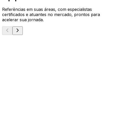
Referências em suas áreas, com especialistas
certificados e atuantes no mercado, prontos para
acelerar sua jornada.
Microsoft MVP
Danilo Ciciliotti
Principal Consultant & Lead Instructor
Solution Architecture
Project Management
AI
Microsoft MCE
Erick Macedo
Principal Consultant