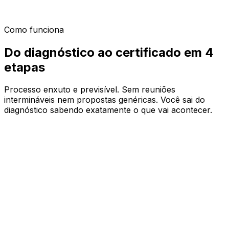
fluência e ganho de 5 a 10 horas por semana
mensuráveis.
Como funciona
Do diagnóstico ao
certificado
em 4
etapas
Processo enxuto e previsível. Sem reuniões
intermináveis nem propostas genéricas. Você sai do
diagnóstico sabendo exatamente o que vai acontecer.
01