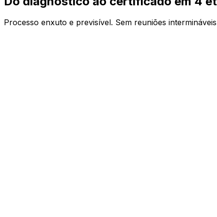
Do diagnóstico ao
certificado
em 4 e
Processo enxuto e previsível. Sem reuniões interminávei
01
02