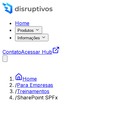
Home
Produtos
Informações
Contato
Acessar Hub
Home
/
Para Empresas
/
Treinamentos
/
SharePoint SPFx