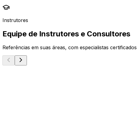
Instrutores
Equipe de Instrutores e Consultores
Referências em suas áreas, com especialistas certificado
Microsoft MVP
Danilo Ciciliotti
Principal Consultant & Lead Instructor
Solution Architecture
Project Management
AI
Microsoft MCE