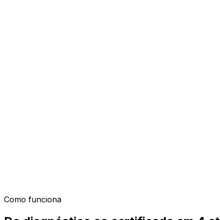
10h
TI
Sobre o treinamento
Por que faz sentido
10h de curso para devs criarem extensões customizadas 
SPFx é onde a customização SharePoint vai além do low-
participante sai do curso com web part publicada no ten
Como funciona