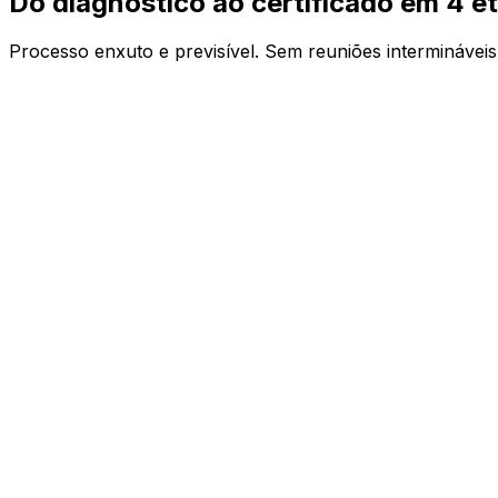
Do diagnóstico ao
certificado
em 4 e
Processo enxuto e previsível. Sem reuniões interminávei
01
02