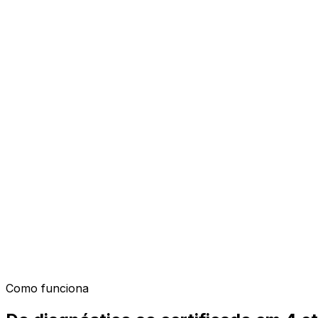
10h
Negócios · TI
Sobre o treinamento
Por que faz sentido
10h de curso avançado de Power Apps.
Vai além do básico: canvas vs model-driven, controles 
celular. Cada participante constrói uma aplicação real 
Como funciona