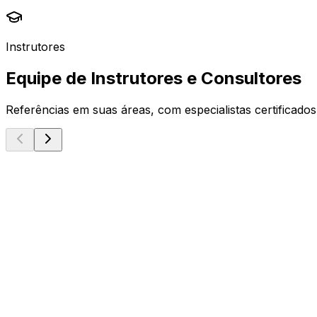
Instrutores
Equipe de Instrutores e Consultores
Referências em suas áreas, com especialistas certificado
Microsoft MVP
Danilo Ciciliotti
Principal Consultant & Lead Instructor
Solution Architecture
Project Management
AI
Microsoft MCE