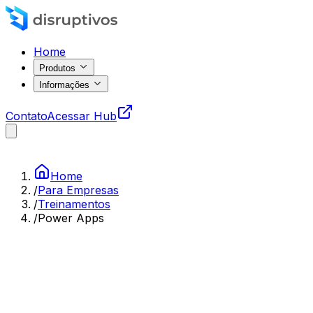
Home
Produtos
Informações
Contato
Acessar Hub
Home
/
Para Empresas
/
Treinamentos
/
Power Apps